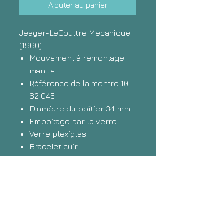
Ajouter au panier
Jeager-LeCoultre Mecanique
(1960)
Mouvement à remontage
manuel
Référence de la montre 10
62 045
Diamètre du boîtier 34 mm
Emboitage par le verre
Verre plexiglas
Bracelet cuir