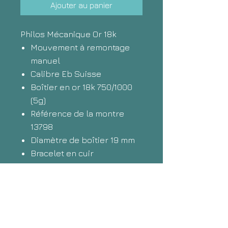
Ajouter au panier
Philos Mécanique Or 18k
Mouvement à remontage
manuel
Calibre Eb Suisse
Boîtier en or 18k 750/1000
(5g)
Référence de la montre
13798
Diamètre de boîtier 19 mm
Bracelet en cuir