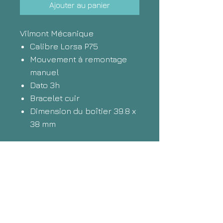
Ajouter au panier
Vilmont Mécanique
Calibre Lorsa P75
Mouvement à remontage
manuel
Dato 3h
Bracelet cuir
Dimension du boîtier 39.8 x
38 mm