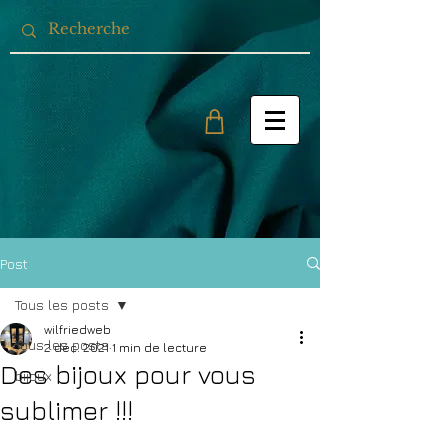
Post
Tous les posts
wilfriedweb
Tous les posts
2 déc. 2021
1 min de lecture
Des bijoux pour vous
bijoux
sublimer !!!