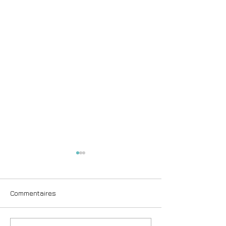
Commentaires
4 Marques de Montre